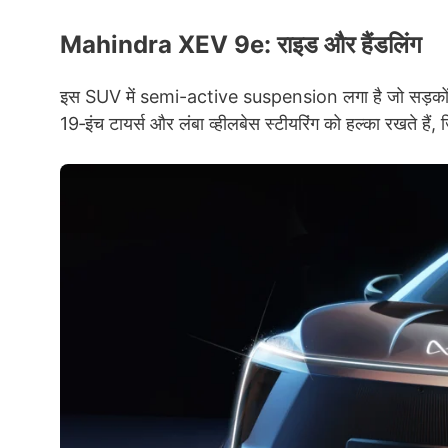
Mahindra XEV 9e: राइड और हैंडलिंग
इस SUV में semi-active suspension लगा है जो सड़कों की
19‑इंच टायर्स और लंबा व्हीलबेस स्टीयरिंग को हल्का रखते हैं