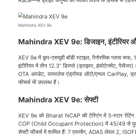
Race—से ड्राइव अनुभव को व्यक्ति विशेष के हिसाब से एडज
Mahindra XEV 9e
Mahindra XEV 9e: डिजाइन, इंटीरियर और
XEV 9e में कूप-एसयूवी बॉडी स्टाइल, पैनोरमिक ग्लास रूफ, 19‑इ
इंटीरियर में तीन 12.3” डिस्प्ले (ड्राइवर, इंफोटेनमेंट, 
OTA अपडेट, वायरलेस एंड्रॉयड ऑटो/एप्पल CarPlay, ड्राइ
फीचर्स भी उपलब्ध हैं।
Mahindra XEV 9e: सेफ्टी
XEV 9e को Bharat NCAP की टेस्टिंग में 5‑स्टार रेट
COP (Child Occupant Protection) में 45/49 से फुल
सेफ्टी फीचर्स में शामिल हैं: 7 एयरबैग, ADAS लेवल 2, I