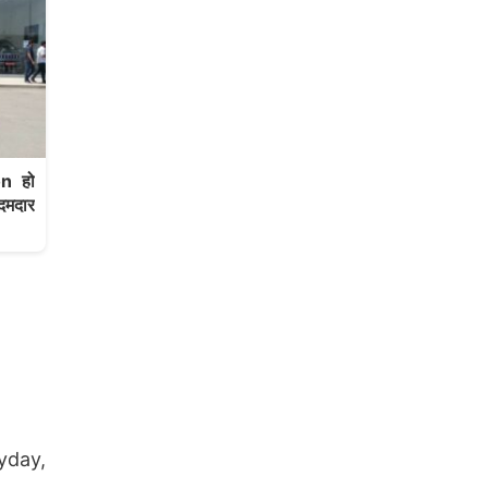
n हो
दमदार
ryday,