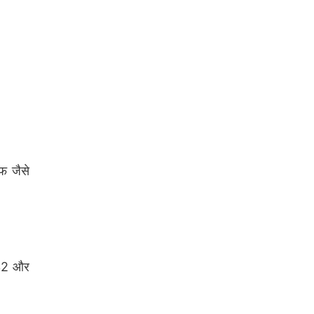
फ जैसे
/32 और