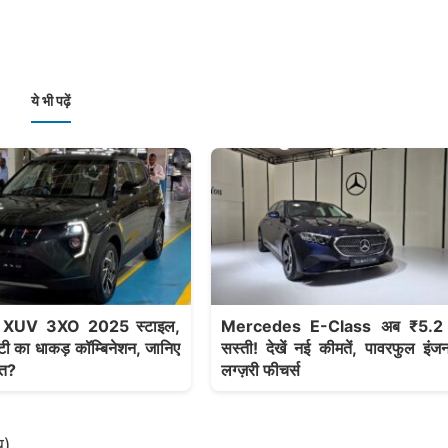
ये भी पढ़ें
 XUV 3XO 2025 स्टाइल,
Mercedes E-Class अब ₹5.2
टी का धाकड़ कॉम्बिनेशन, जानिए
सस्ती! देखें नई कीमतें, पावरफुल इं
मत?
लग्ज़री फीचर्स
थ)