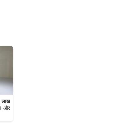
 लाख
जन और