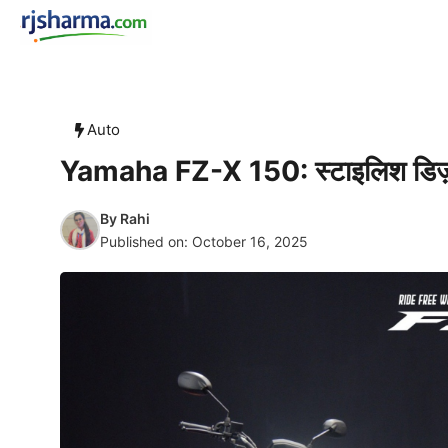
Skip
rjsharma.com
to
content
Auto
Yamaha FZ-X 150: स्टाइलिश डिज़ाइ
By
Rahi
Published on:
October 16, 2025