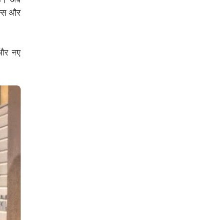
क्स और
 और नए