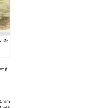
क और
ता है।
 320mm
है ताकि