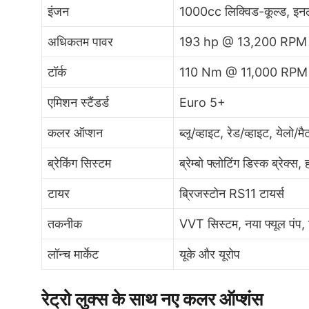
इंजन
1000cc लिक्विड-कूल्ड, इन
अधिकतम पावर
193 hp @ 13,200 RPM
टॉर्क
110 Nm @ 11,000 RPM
एमिशन स्टैंडर्ड
Euro 5+
कलर ऑप्शन
ब्लू/व्हाइट, रेड/व्हाइट, येलो/मैट
ब्रेकिंग सिस्टम
ब्रेम्बो फ्लोटिंग डिस्क ब्रेक्
टायर
ब्रिजस्टोन RS11 टायर्स
तकनीक
VVT सिस्टम, नया फ्यूल पंप,
लॉन्च मार्केट
यूके और यूरोप
रेट्रो लुक्स के साथ नए कलर ऑप्शंस