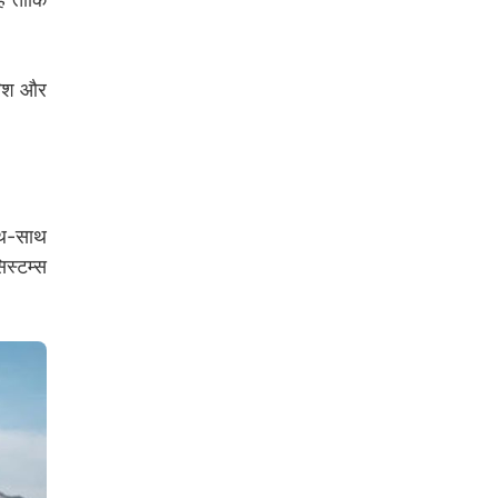
ारिश और
ाथ-साथ
िस्टम्स