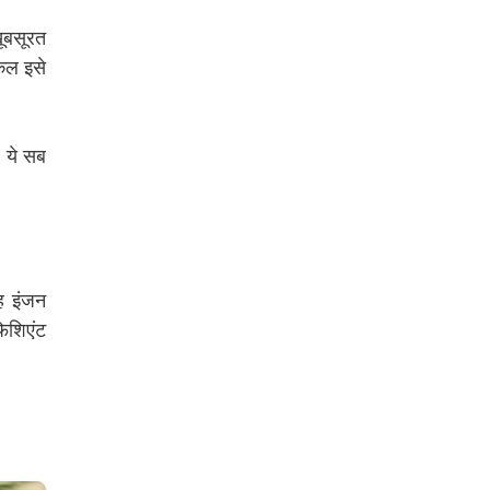
ूबसूरत
ेकल इसे
– ये सब
ह इंजन
फिशिएंट